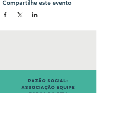
Compartilhe este evento
Razão social:
associação equipe
força do bem
cnpj: 42.865.500/0001-
36
© 2021 por Equipe Força do Bem.
Orgulhosamente criado com
Wix.com